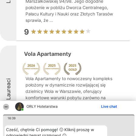
Marszałkowskiej 94/98. Jego dogodne
położenie w pobliżu Dworca Centralnego,
Pałacu Kultury i Nauki oraz Złotych Tarasów
sprawia, że ...
9
Vola Apartamenty
Vola Apartamenty to nowoczesny kompleks
Laureaci
położony w dynamicznie rozwijającej się
dzielnicy Wola w Warszawie, oferujący
komfortowe warunki pobytu zarówno na
krótki okres, jak i przy dłuższych wizytach.
ORŁY Hotelarstwa
Live chat
Obiekt łączy w sobie zalety mieszkania
oraz ...
16:39
9
Cześć, chętnie Ci pomogę! 🙂 Kliknij proszę w
odpowiedni temat rozmowy! 🙂