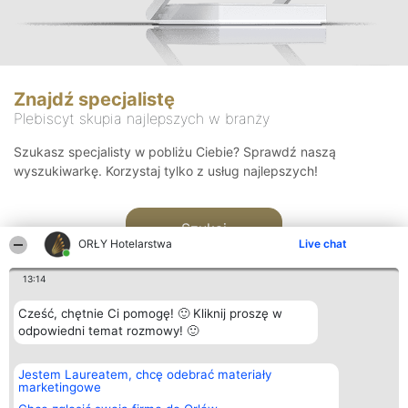
Znajdź specjalistę
Plebiscyt skupia najlepszych w branży
Szukasz specjalisty w pobliżu Ciebie? Sprawdź naszą
wyszukiwarkę. Korzystaj tylko z usług najlepszych!
Szukaj
ORŁY Hotelarstwa
Live chat
13:14
Cześć, chętnie Ci pomogę! 🙂 Kliknij proszę w
odpowiedni temat rozmowy! 🙂
Organizator plebiscytu
Plebiscyt
Kontakt
Jestem Laureatem, chcę odebrać materiały
Bright Side Solutions sp. z o.
Laureaci
Kontakt
marketingowe
o. sp. k.
Lista
ul. Ruska 22
wszystkich