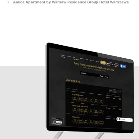
Amica Apartment by Warsaw Residence Group Hotel Warszawa