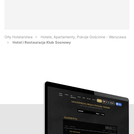
Orły Hotelarstwa
Hotele, Apartamenty, Pokoje Gościnne - Warszawa
Hotel i Restauracja Klub Sosnowy