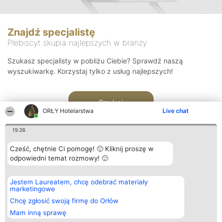
Znajdź specjalistę
Plebiscyt skupia najlepszych w branży
Szukasz specjalisty w pobliżu Ciebie? Sprawdź naszą
wyszukiwarkę. Korzystaj tylko z usług najlepszych!
Szukaj
ORŁY Hotelarstwa
Live chat
15:26
Cześć, chętnie Ci pomogę! 🙂 Kliknij proszę w
odpowiedni temat rozmowy! 🙂
Organizator plebiscytu
Plebiscyt
Kontakt
Jestem Laureatem, chcę odebrać materiały
Bright Side Solutions sp. z o.
Laureaci
Kontakt
marketingowe
o. sp. k.
Lista
ul. Ruska 22
wszystkich
Chcę zgłosić swoją firmę do Orłów
Wrocław 50-079
Laureatów
Mam inną sprawę
KRS 0000749100 | Regon
Zasady
381313360 | NIP 8943132676
Regulamin