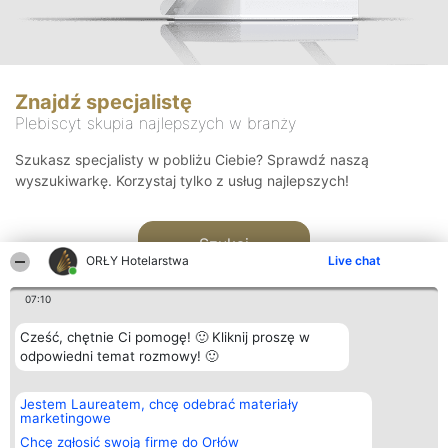
Znajdź specjalistę
Plebiscyt skupia najlepszych w branży
Szukasz specjalisty w pobliżu Ciebie? Sprawdź naszą
wyszukiwarkę. Korzystaj tylko z usług najlepszych!
Szukaj
ORŁY Hotelarstwa
Live chat
07:10
Cześć, chętnie Ci pomogę! 🙂 Kliknij proszę w
odpowiedni temat rozmowy! 🙂
Organizator plebiscytu
Plebiscyt
Kontakt
Jestem Laureatem, chcę odebrać materiały
Bright Side Solutions sp. z o.
Laureaci
Kontakt
marketingowe
o. sp. k.
Lista
ul. Ruska 22
wszystkich
Chcę zgłosić swoją firmę do Orłów