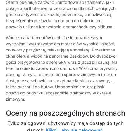
Oferta obejmuje zarówno komfortowe apartamenty, jak i
pokoje aparthotelowe, przeznaczone dla osób ceniących
górskie aktywności o każdej porze roku, z możliwością
bezpośredniego zjazdu na nartach do obiektu, co
pozwala uniknąć korzystania z samochodu czy skibusa.
Wnętrza apartamentów cechują się nowoczesnym
wystrojem i wykorzystaniem materiałów wysokiej jakości,
co tworzy przyjazną, relaksującą atmosferę. Przestronne
okna oferują widok na panoramę Beskidów. Do dyspozycji
gości przygotowano strefę SPA wraz z jacuzzi i sauną. Na
terenie obiektu zapewniono darmowe Wi-Fi oraz prywatny
parking. Z myślą o amatorach sportów zimowych i letnich
dostępne są schowki na sprzęt narciarski oraz rowery, a
także suszarki do butów. Udogodnieniem jest płaski
dojazd do budynku, szczególnie praktyczny w okresie
zimowym.
Oceny na poszczególnych stronach
Tylko zalogowani użytkownicy maja dostęp do tych
danych.
Kliknij, aby się zalogować.