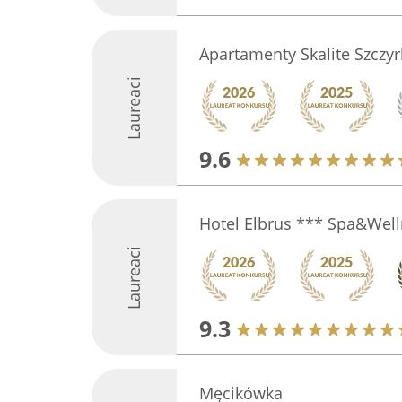
Apartamenty Skalite Szczyr
Laureaci
9.6
Hotel Elbrus *** Spa&Wel
Laureaci
9.3
Męcikówka