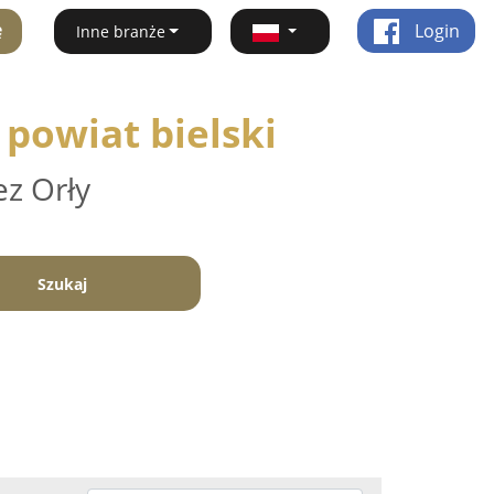
ę
Login
Inne branże
 powiat bielski
ez Orły
Szukaj