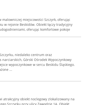
w malowniczej miejscowości Szczyrk, oferując
 w rejonie Beskidów. Obiekt łączy tradycyjny
 udogodnieniami, oferując komfortowe pokoje
zczyrku, niedaleko centrum oraz
as narciarskich, Górski Ośrodek Wypoczynkowy
iejsce wypoczynkowe w sercu Beskidu Śląskiego.
żone ...
 atrakcyjny obiekt noclegowy zlokalizowany na
go Szczyrku przy ulicy Zawodzie 1A. Obiekt