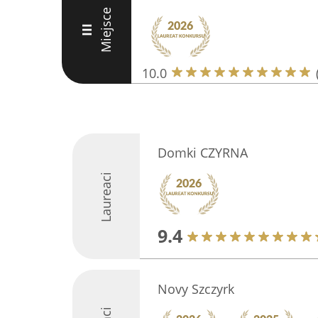
Miejsce
III
10.0
Domki CZYRNA
Laureaci
9.4
Novy Szczyrk