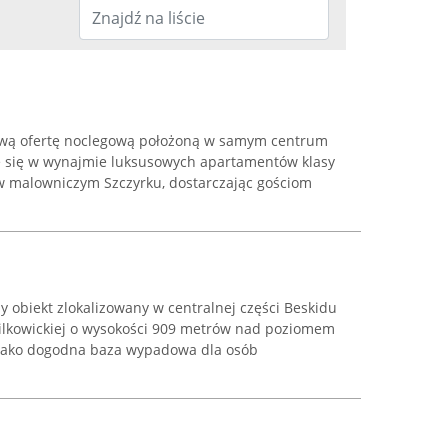
ową ofertę noclegową położoną w samym centrum
uje się w wynajmie luksusowych apartamentów klasy
w malowniczym Szczyrku, dostarczając gościom
 obiekt zlokalizowany w centralnej części Beskidu
ilkowickiej o wysokości 909 metrów nad poziomem
 jako dogodna baza wypadowa dla osób