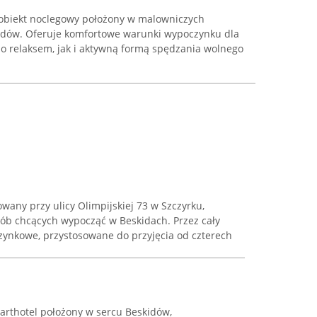
 obiekt noclegowy położony w malowniczych
idów. Oferuje komfortowe warunki wypoczynku dla
 relaksem, jak i aktywną formą spędzania wolnego
wany przy ulicy Olimpijskiej 73 w Szczyrku,
sób chcących wypocząć w Beskidach. Przez cały
ynkowe, przystosowane do przyjęcia od czterech
arthotel położony w sercu Beskidów,