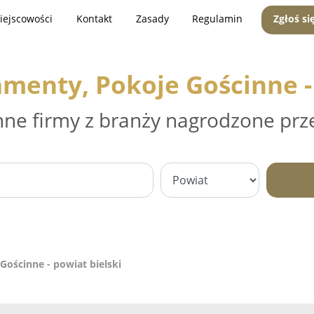
iejscowości
Kontakt
Zasady
Regulamin
Zgłoś si
menty, Pokoje Gościnne -
nne firmy z branży nagrodzone prz
Gościnne - powiat bielski