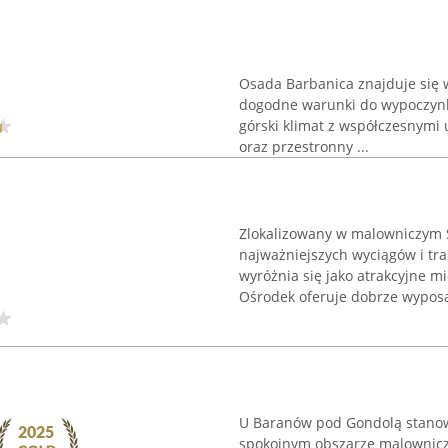
Osada Barbanica znajduje się 
dogodne warunki do wypoczynku
górski klimat z współczesnymi
oraz przestronny ...
Zlokalizowany w malowniczym S
najważniejszych wyciągów i tr
wyróżnia się jako atrakcyjne m
Ośrodek oferuje dobrze wyposa
U Baranów pod Gondolą stanowi
spokojnym obszarze malownicze