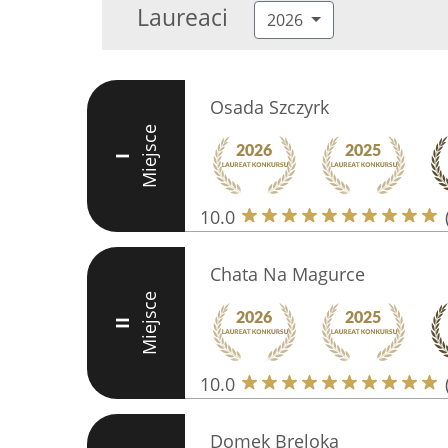
Laureaci
2026
Osada Szczyrk
Miejsce
I
10.0
Chata Na Magurce
Miejsce
II
10.0
Domek Breloka