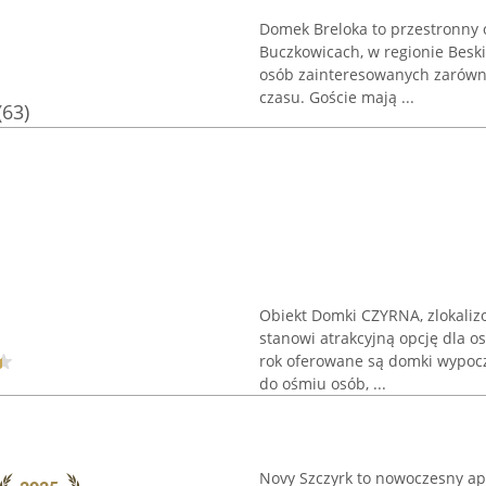
Domek Breloka to przestronny
Buczkowicach, w regionie Besk
osób zainteresowanych zarówno
czasu. Goście mają ...
(63)
Obiekt Domki CZYRNA, zlokalizo
stanowi atrakcyjną opcję dla o
rok oferowane są domki wypocz
do ośmiu osób, ...
Novy Szczyrk to nowoczesny ap