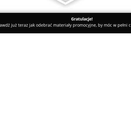
Gratulacje!
awdź już teraz jak odebrać materiały promocyjne, by móc w pełni c
ościnne - Czechowice-Dziedzice
AGRILL & AHOTEL
O firmie:
Obiekt zlokalizowany przy Dro
zapewnia dogodne warunki zar
służbowych, jak i turystycznyc
miast, takich jak Kraków, Oświę
dostęp do lotnisk w Katowicac
nowoczesne pokoje wyposażone
elegancko wykończone łazienki
także przestronne studia typu