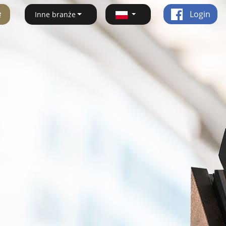
ę
Login
Inne branże