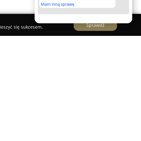
Mam inną sprawę
Sprawdź
ieszyć się sukcesem.
dze Krajowej Nr 1 w Czechowicach-Dziedzicach
ówno dla osób podróżujących w celach
h. Jego położenie sprzyja zwiedzaniu okolicznych
cim, Ustroń oraz Wisła, a także umożliwia łatwy
h i Krakowie. Oferta noclegowa obejmuje
 w telewizory, bezprzewodowy internet oraz
. Wśród propozycji noclegowych znajdują się
 apartamentowego, przeznaczone dla rodzin.