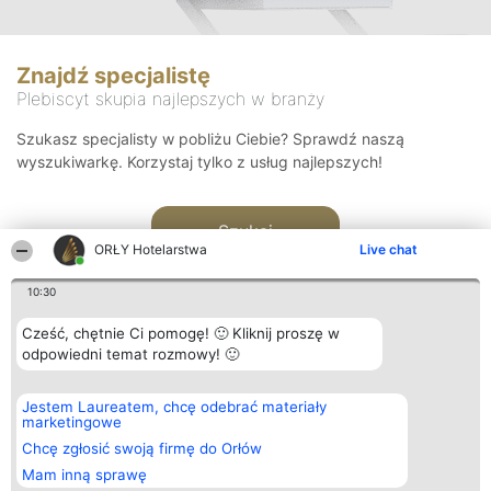
Znajdź specjalistę
Plebiscyt skupia najlepszych w branży
Szukasz specjalisty w pobliżu Ciebie? Sprawdź naszą
wyszukiwarkę. Korzystaj tylko z usług najlepszych!
Szukaj
ORŁY Hotelarstwa
Live chat
10:30
Cześć, chętnie Ci pomogę! 🙂 Kliknij proszę w
odpowiedni temat rozmowy! 🙂
Organizator plebiscytu
Plebiscyt
Kontakt
Jestem Laureatem, chcę odebrać materiały
Bright Side Solutions sp. z o.
Laureaci
Kontakt
marketingowe
o. sp. k.
Lista
ul. Ruska 22
wszystkich
Chcę zgłosić swoją firmę do Orłów
Wrocław 50-079
Laureatów
Mam inną sprawę
KRS 0000749100 | Regon
Zasady
381313360 | NIP 8943132676
Regulamin