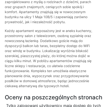
zaprojektowano z myślą o rodzinach z dziećmi, parach
oraz grupach znajomych, ceniących sobie spokój i
komfort. Apartamenty znajdują się w nowoczesnym
budynku na ulicy 1 Maja 10B/5 i zapewniają zarówno
prywatność, jak i niezależność pobytu.
Każdy apartament wyposażony jest w aneks kuchenny,
przestronny salon z telewizorem, osobną sypialnię oraz
nowoczesną łazienkę. Dodatkowo goście mają do
dyspozycji balkon lub taras, bezpłatny dostęp do WiFi
oraz windę w budynku. Lokalizację wyróżnia bliskość
szerokiej, piaszczystej plaży, do której można dojść w
ciągu kilku minut. W pobliżu apartamentów znajdują się
liczne sklepy i restauracje, co ułatwia codzienne
funkcjonowanie. Kompleks ten umożliwia elastyczne
planowanie dnia, wypoczynek oraz przygotowywanie
posiłków w domowej atmosferze, będąc jednocześnie
ciekawą alternatywą dla typowych hoteli.
Oceny na poszczególnych stronach
Tylko zalogowani użytkownicy maja dostęp do tych