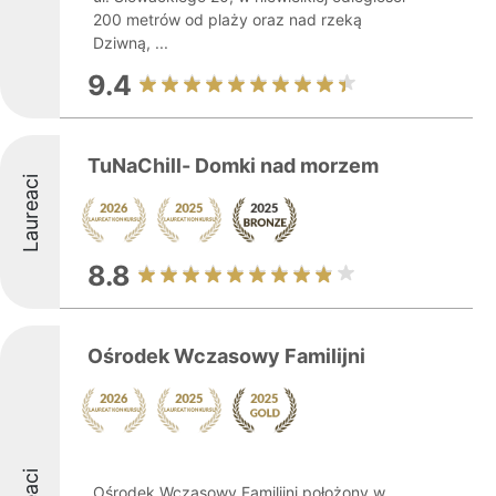
200 metrów od plaży oraz nad rzeką
Dziwną, ...
9.4
TuNaChill- Domki nad morzem
Laureaci
8.8
Ośrodek Wczasowy Familijni
Ośrodek Wczasowy Familijni położony w