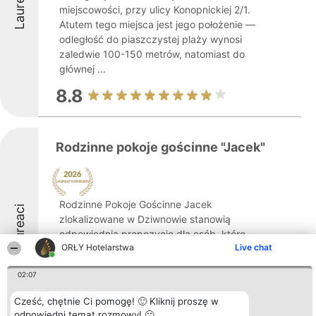
Laureaci
miejscowości, przy ulicy Konopnickiej 2/1.
Atutem tego miejsca jest jego położenie —
odległość do piaszczystej plaży wynosi
zaledwie 100-150 metrów, natomiast do
głównej ...
8.8
Rodzinne pokoje gościnne "Jacek"
Rodzinne Pokoje Gościnne Jacek
Laureaci
zlokalizowane w Dziwnowie stanowią
odpowiednią propozycję dla osób, które
ORŁY Hotelarstwa
Live chat
cenią sobie wypoczynek nad Bałtykiem w
komfortowych warunkach. Obiekt mieści
02:07
się przy Osiedlu Rybackim 77, w spokojnej
okolicy, niedaleko ...
Cześć, chętnie Ci pomogę! 🙂 Kliknij proszę w
odpowiedni temat rozmowy! 🙂