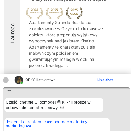
Apartamenty Stranda Residence
Laureaci
zlokalizowane w Giżycku to luksusowe
obiekty, które proponują wyjątkowy
wypoczynek nad jeziorem Kisajno.
Apartamenty te charakteryzują się
malowniczym położeniem
gwarantującym rozległe widoki na
jezioro z każdego ...
9.8
ORŁY Hotelarstwa
Live chat
22:55
Organizator plebiscytu
Plebiscyt
Kontakt
Bright Side Solutions sp. z o.
Laureaci
Kontakt
Cześć, chętnie Ci pomogę! 🙂 Kliknij proszę w
o. sp. k.
Lista
odpowiedni temat rozmowy! 🙂
ul. Ruska 22
wszystkich
Wrocław 50-079
Laureatów
KRS 0000749100 | Regon
Zasady
Jestem Laureatem, chcę odebrać materiały
381313360 | NIP 8943132676
Regulamin
marketingowe
+48 508 492 400
Polityka