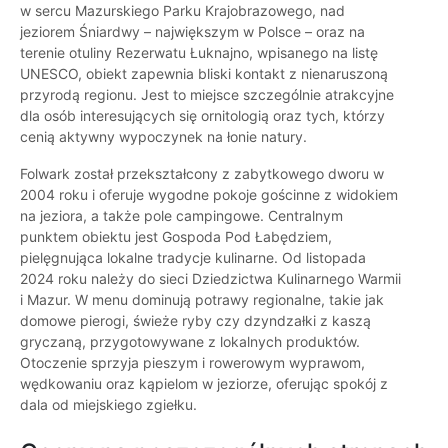
w sercu Mazurskiego Parku Krajobrazowego, nad
jeziorem Śniardwy – największym w Polsce – oraz na
terenie otuliny Rezerwatu Łuknajno, wpisanego na listę
UNESCO, obiekt zapewnia bliski kontakt z nienaruszoną
przyrodą regionu. Jest to miejsce szczególnie atrakcyjne
dla osób interesujących się ornitologią oraz tych, którzy
cenią aktywny wypoczynek na łonie natury.
Folwark został przekształcony z zabytkowego dworu w
2004 roku i oferuje wygodne pokoje gościnne z widokiem
na jeziora, a także pole campingowe. Centralnym
punktem obiektu jest Gospoda Pod Łabędziem,
pielęgnująca lokalne tradycje kulinarne. Od listopada
2024 roku należy do sieci Dziedzictwa Kulinarnego Warmii
i Mazur. W menu dominują potrawy regionalne, takie jak
domowe pierogi, świeże ryby czy dzyndzałki z kaszą
gryczaną, przygotowywane z lokalnych produktów.
Otoczenie sprzyja pieszym i rowerowym wyprawom,
wędkowaniu oraz kąpielom w jeziorze, oferując spokój z
dala od miejskiego zgiełku.