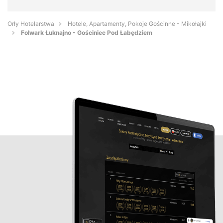
Orły Hotelarstwa
Hotele, Apartamenty, Pokoje Gościnne - Mikołajki
Folwark Łuknajno - Gościniec Pod Łabędziem