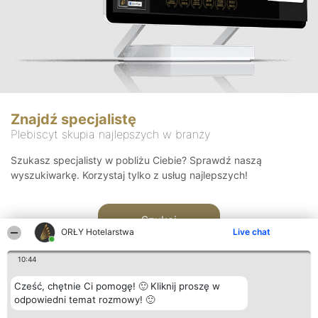
Znajdź specjalistę
Plebiscyt skupia najlepszych w branży
Szukasz specjalisty w pobliżu Ciebie? Sprawdź naszą
wyszukiwarkę. Korzystaj tylko z usług najlepszych!
Szukaj
ORŁY Hotelarstwa
Live chat
10:44
Cześć, chętnie Ci pomogę! 🙂 Kliknij proszę w
odpowiedni temat rozmowy! 🙂