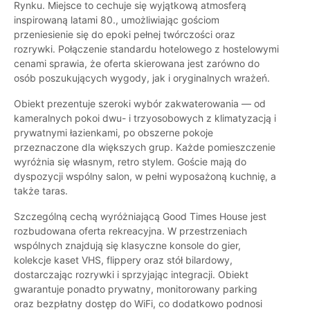
Rynku. Miejsce to cechuje się wyjątkową atmosferą
inspirowaną latami 80., umożliwiając gościom
przeniesienie się do epoki pełnej twórczości oraz
rozrywki. Połączenie standardu hotelowego z hostelowymi
cenami sprawia, że oferta skierowana jest zarówno do
osób poszukujących wygody, jak i oryginalnych wrażeń.
Obiekt prezentuje szeroki wybór zakwaterowania — od
kameralnych pokoi dwu- i trzyosobowych z klimatyzacją i
prywatnymi łazienkami, po obszerne pokoje
przeznaczone dla większych grup. Każde pomieszczenie
wyróżnia się własnym, retro stylem. Goście mają do
dyspozycji wspólny salon, w pełni wyposażoną kuchnię, a
także taras.
Szczególną cechą wyróżniającą Good Times House jest
rozbudowana oferta rekreacyjna. W przestrzeniach
wspólnych znajdują się klasyczne konsole do gier,
kolekcje kaset VHS, flippery oraz stół bilardowy,
dostarczając rozrywki i sprzyjając integracji. Obiekt
gwarantuje ponadto prywatny, monitorowany parking
oraz bezpłatny dostęp do WiFi, co dodatkowo podnosi