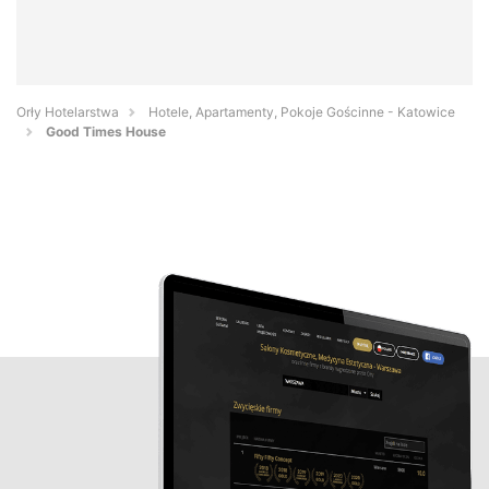
Orły Hotelarstwa
Hotele, Apartamenty, Pokoje Gościnne - Katowice
Good Times House