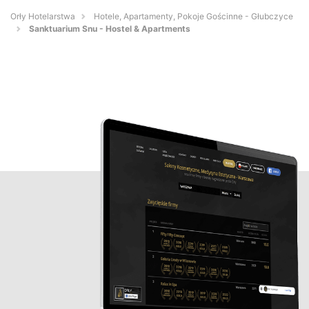
Orły Hotelarstwa
Hotele, Apartamenty, Pokoje Gościnne - Głubczyce
Sanktuarium Snu - Hostel & Apartments