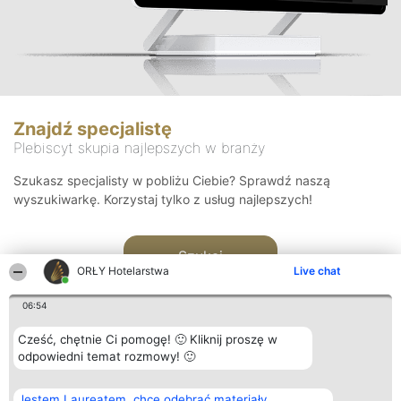
Znajdź specjalistę
Plebiscyt skupia najlepszych w branży
Szukasz specjalisty w pobliżu Ciebie? Sprawdź naszą
wyszukiwarkę. Korzystaj tylko z usług najlepszych!
Szukaj
ORŁY Hotelarstwa
Live chat
06:54
Cześć, chętnie Ci pomogę! 🙂 Kliknij proszę w
odpowiedni temat rozmowy! 🙂
Organizator plebiscytu
Plebiscyt
Kontakt
Jestem Laureatem, chcę odebrać materiały
Bright Side Solutions sp. z o.
Laureaci
Kontakt