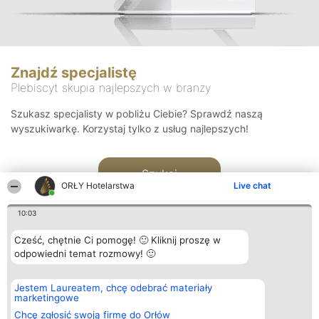
Znajdź specjalistę
Plebiscyt skupia najlepszych w branży
Szukasz specjalisty w pobliżu Ciebie? Sprawdź naszą
wyszukiwarkę. Korzystaj tylko z usług najlepszych!
Szukaj
ORŁY Hotelarstwa
Live chat
10:03
Cześć, chętnie Ci pomogę! 🙂 Kliknij proszę w
odpowiedni temat rozmowy! 🙂
Organizator plebiscytu
Plebiscyt
Kontakt
Jestem Laureatem, chcę odebrać materiały
Bright Side Solutions sp. z o.
Laureaci
Kontakt
marketingowe
o. sp. k.
Lista
ul. Ruska 22
wszystkich
Chcę zgłosić swoją firmę do Orłów