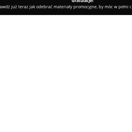
Gratulacje!
awdź już teraz jak odebrać materiały promocyjne, by móc w pełni c
ścinne - Wisła
Chata Góralska Kleszczonka
O firmie:
Chata Góralska Kleszczonka
, 
Głębce, niespełna cztery kilom
tradycji góralskiej z nowoczesn
ponad 140-letnią historią. Mie
podziwiać panoramę Beskidu Śl
z aptekarskimi tradycjami rodz
również rolę muzeum farmacji g
Obiekt oferuje starannie zaar
wyposażone zarówno w zabytko
oraz udogodnienia, takie jak ł