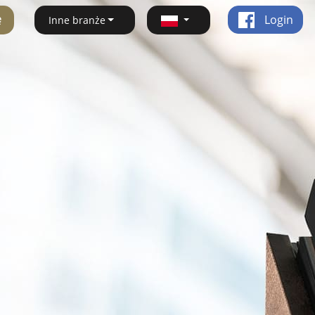
ę
Login
Inne branże