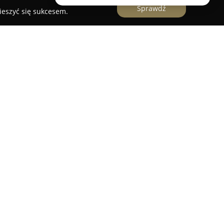
Sprawdź
ieszyć się sukcesem.
położona w Wiśle, znajduje się w cichej Dolinie
etry od centrum miasta. Obiekt łączy elementy
ością, prezentując styl nawiązujący do chaty z
jsce to uchodzi za spokojną przystań, gdzie można
ąskiego. Charakter obiektu odzwierciedla związki
innymi, czego przykładem jest zielarnia, pełniąca
óralskiej.
anżowane pokoje i rodzinne studia dwupokojowe,
we, drewniane meble, jak i nowoczesne łóżka
azienka w każdym pokoju. Do dyspozycji gości