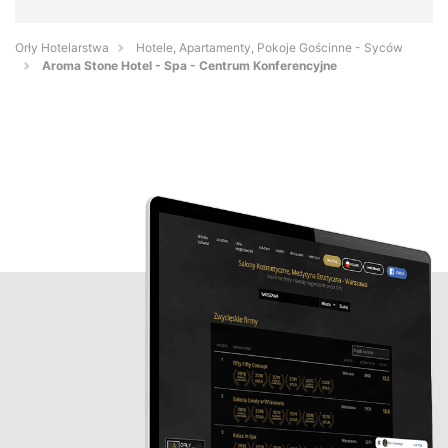
Orły Hotelarstwa
Hotele, Apartamenty, Pokoje Gościnne - Syców
Aroma Stone Hotel - Spa - Centrum Konferencyjne