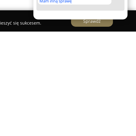
Mam inną sprawę
Sprawdź
ieszyć się sukcesem.
ści się w samym centrum malowniczego portu w
ki do wypoczynku nad Morzem Bałtyckim. Dzięki
ej plaży, promenady oraz latarni morskiej, obiekt
wnych miejsc i atrakcji miasta, a także zapewnia
ją się indywidualnym wystrojem i
 m.in. dwupoziomowe, z dwiema sypialniami lub
artamentów roztacza się widok na port, a ich