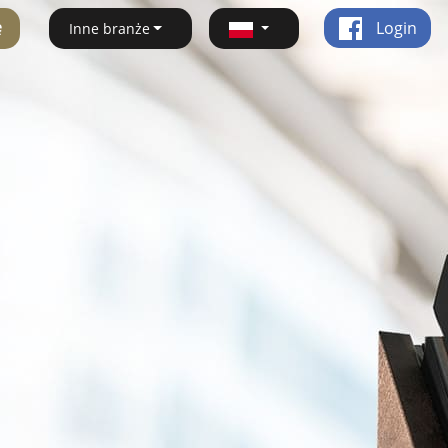
ę
Login
Inne branże