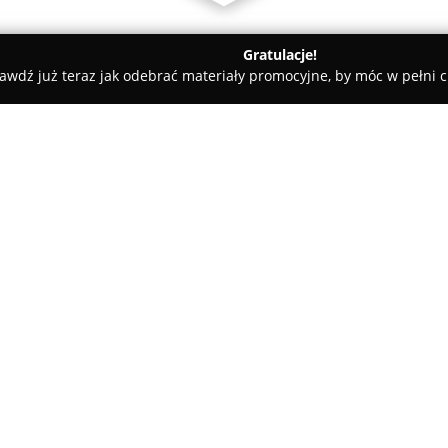
Gratulacje!
awdź już teraz jak odebrać materiały promocyjne, by móc w pełni c
ościnne - Ustka
Armada Apart Hotel Ustka
O firmie:
Armada Apart Hotel Ustka
mie
Ustce, oferując dogodne warun
położeniu nieopodal piaszczyst
umożliwia szybki dostęp do głó
widoki na portowe otoczenie.
Apartamenty w hotelu wyróżnia
różnorodnością — dostępne są
funkcjonalne studio. Z kilku ap