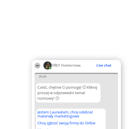
ORŁY Hotelarstwa
Live chat
20:45
Cześć, chętnie Ci pomogę! 🙂 Kliknij
proszę w odpowiedni temat
rozmowy! 🙂
Jestem Laureatem, chcę odebrać
materiały marketingowe
Chcę zgłosić swoją firmę do Orłów