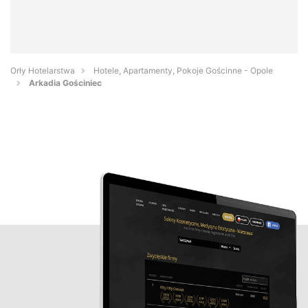
Orły Hotelarstwa
Hotele, Apartamenty, Pokoje Gościnne - Opole
Arkadia Gościniec