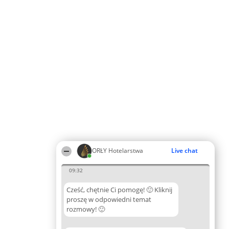
ORŁY Hotelarstwa
Live chat
09:32
Cześć, chętnie Ci pomogę! 🙂 Kliknij
proszę w odpowiedni temat
rozmowy! 🙂