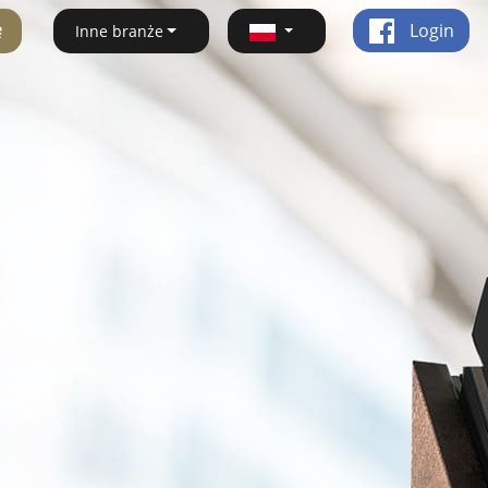
ę
Login
Inne branże