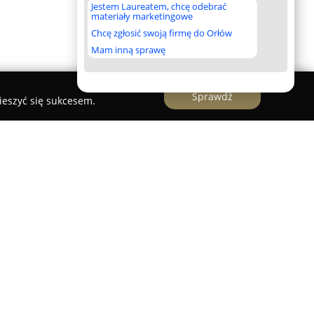
Jestem Laureatem, chcę odebrać
materiały marketingowe
Chcę zgłosić swoją firmę do Orłów
Mam inną sprawę
Sprawdź
ieszyć się sukcesem.
el zlokalizowany w starannie odrestaurowanym
ący 86 wygodnych pokoi, w których zachowane
przy jednoczesnym zapewnieniu nowoczesnych
ę w zielonej części Karłowic, zapewniającej ciszę
trakcji Wrocławia.