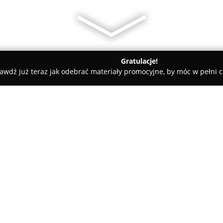
Gratulacje!
awdź już teraz jak odebrać materiały promocyjne, by móc w pełni c
ościnne - Wrocław
Arche Klasztor Wrocław
O firmie:
Arche Klasztor Wrocław
to hot
klasztorze z XIX wieku, oferuj
zostały historyczne akcenty 
udogodnień. Obiekt znajduje si
i dogodny dostęp do głównych a