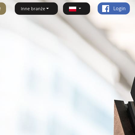
ę
Login
Inne branże