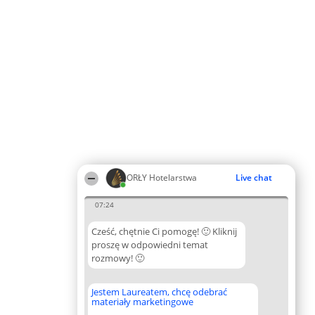
ORŁY Hotelarstwa
Live chat
07:24
Cześć, chętnie Ci pomogę! 🙂 Kliknij
proszę w odpowiedni temat
rozmowy! 🙂
Jestem Laureatem, chcę odebrać
materiały marketingowe