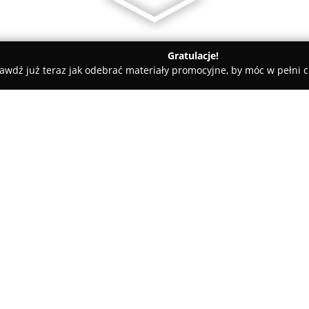
Gratulacje!
awdź już teraz jak odebrać materiały promocyjne, by móc w pełni c
ościnne - Paszowice
APART HOTEL Zębowice / Jawor
O firmie:
Apart Hotel Zębowice
stanowi 
urokliwej miejscowości Zębowic
pełni umeblowane apartamenty 
wysoki standard wykończenia,
pobytu z atmosferą domowego 
Każdy z apartamentów wyposaż