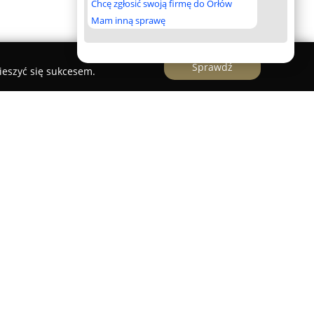
Chcę zgłosić swoją firmę do Orłów
Mam inną sprawę
Sprawdź
ieszyć się sukcesem.
nowoczesny obiekt noclegowy zlokalizowany w
e, niedaleko Jawora. Goście mają do dyspozycji w
zaprojektowane z dbałością o detale oraz
 dzięki czemu zapewniają komfortowe warunki
ciepła.
ony został w kuchnię z kompletnym