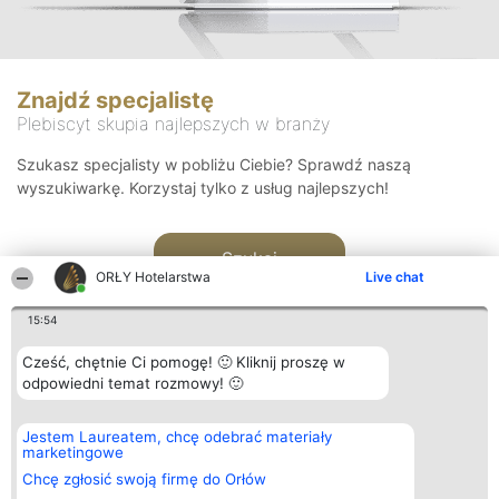
Znajdź specjalistę
Plebiscyt skupia najlepszych w branży
Szukasz specjalisty w pobliżu Ciebie? Sprawdź naszą
wyszukiwarkę. Korzystaj tylko z usług najlepszych!
Szukaj
ORŁY Hotelarstwa
Live chat
15:54
Cześć, chętnie Ci pomogę! 🙂 Kliknij proszę w
odpowiedni temat rozmowy! 🙂
Organizator plebiscytu
Plebiscyt
Kontakt
Jestem Laureatem, chcę odebrać materiały
Bright Side Solutions sp. z o.
Laureaci
Kontakt
marketingowe
o. sp. k.
Lista
ul. Ruska 22
wszystkich
Chcę zgłosić swoją firmę do Orłów
Wrocław 50-079
Laureatów