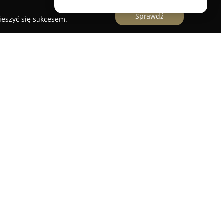
Sprawdź
ieszyć się sukcesem.
azdkowy hotel ulokowany w sercu Mazur, między
t ten stanowi połączenie bogatej, sięgającej XIV
amku z nowoczesnym luksusem i wysokim
 szczególną hotelu jest dbałość o wyjątkowe
 mu niepowtarzalny charakter.
jnej hotel dysponuje profesjonalnie
ującym zadaszonym dziedzińcem, umożliwiającym
ydarzeń i bankietów. Dla osób pragnących
luzywną strefę SPA obejmującą dwa eleganckie