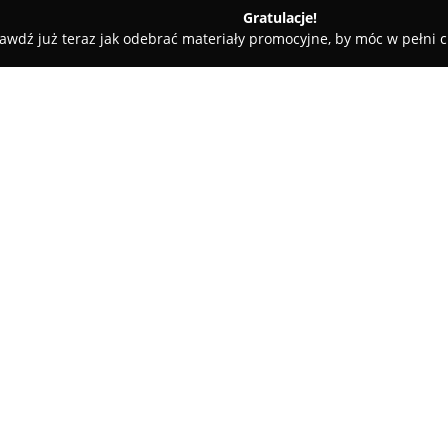
Gratulacje!
awdź już teraz jak odebrać materiały promocyjne, by móc w pełni c
ościnne - Ryn
Hotel Zamek Ryn - Conference & SPA
A
O firmie:
Hotel Zamek Ryn
to czterogwi
jeziorami Ołów i Ryńskim. Obiek
wieku historii krzyżackiego z
standardem gościnności. Cechą
detale wnętrzarskie, co nadaje
W szerokiej ofercie konferency
wyposażonymi salami i impon
organizację różnego rodzaju w
wypoczynku przewidziano eksk