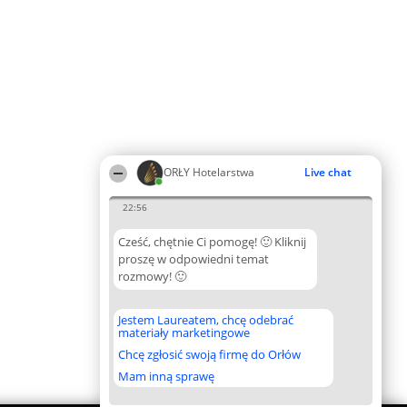
ORŁY Hotelarstwa
Live chat
22:56
Cześć, chętnie Ci pomogę! 🙂 Kliknij
proszę w odpowiedni temat
rozmowy! 🙂
Jestem Laureatem, chcę odebrać
materiały marketingowe
Chcę zgłosić swoją firmę do Orłów
Mam inną sprawę