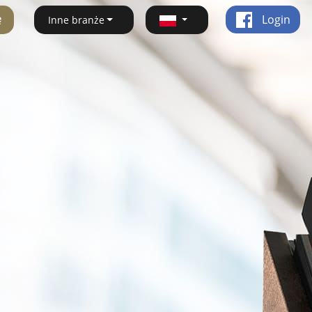
ę
Login
Inne branże