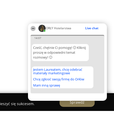
ORŁY Hotelarstwa
Live chat
14:07
Cześć, chętnie Ci pomogę! 🙂 Kliknij
proszę w odpowiedni temat
rozmowy! 🙂
Jestem Laureatem, chcę odebrać
materiały marketingowe
Chcę zgłosić swoją firmę do Orłów
Mam inną sprawę
Sprawdź
ieszyć się sukcesem.