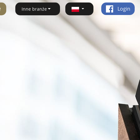
ę
Login
Inne branże