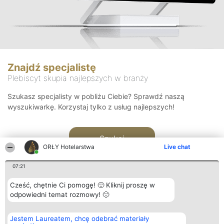
Znajdź specjalistę
Plebiscyt skupia najlepszych w branży
Szukasz specjalisty w pobliżu Ciebie? Sprawdź naszą
wyszukiwarkę. Korzystaj tylko z usług najlepszych!
Szukaj
ORŁY Hotelarstwa
Live chat
07:21
Cześć, chętnie Ci pomogę! 🙂 Kliknij proszę w
odpowiedni temat rozmowy! 🙂
Organizator plebiscytu
Plebiscyt
Kontakt
Jestem Laureatem, chcę odebrać materiały
Bright Side Solutions sp. z o.
Laureaci
Kontakt