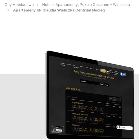
Orły Hotelarstwa
Hotele, Apartamenty, Pokoje Gościnne - Wieliczka
Apartameny KP Claudia Wieliczka Centrum Nocleg