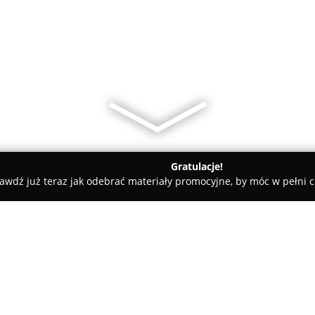
Gratulacje!
awdź już teraz jak odebrać materiały promocyjne, by móc w pełni c
Gościnne - Warszawa
Apartamenty Varsovie Superb Pańska 5
ka 5