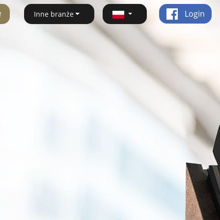
ę
Login
Inne branże