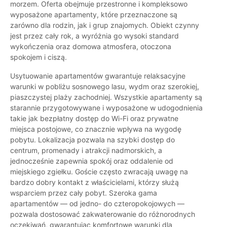
morzem. Oferta obejmuje przestronne i kompleksowo
wyposażone apartamenty, które przeznaczone są
zarówno dla rodzin, jak i grup znajomych. Obiekt czynny
jest przez cały rok, a wyróżnia go wysoki standard
wykończenia oraz domowa atmosfera, otoczona
spokojem i ciszą.
Usytuowanie apartamentów gwarantuje relaksacyjne
warunki w pobliżu sosnowego lasu, wydm oraz szerokiej,
piaszczystej plaży zachodniej. Wszystkie apartamenty są
starannie przygotowywane i wyposażone w udogodnienia
takie jak bezpłatny dostęp do Wi-Fi oraz prywatne
miejsca postojowe, co znacznie wpływa na wygodę
pobytu. Lokalizacja pozwala na szybki dostęp do
centrum, promenady i atrakcji nadmorskich, a
jednocześnie zapewnia spokój oraz oddalenie od
miejskiego zgiełku. Goście często zwracają uwagę na
bardzo dobry kontakt z właścicielami, którzy służą
wsparciem przez cały pobyt. Szeroka gama
apartamentów — od jedno- do czteropokojowych —
pozwala dostosować zakwaterowanie do różnorodnych
oczekiwań, gwarantując komfortowe warunki dla