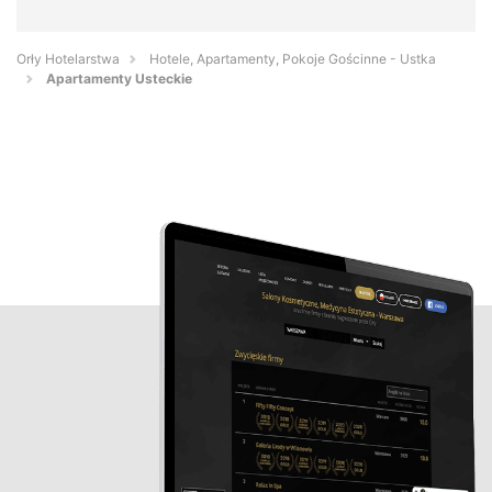
Orły Hotelarstwa
Hotele, Apartamenty, Pokoje Gościnne - Ustka
Apartamenty Usteckie