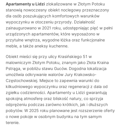
Apartamenty u Lidzi
zlokalizowane w Złotym Potoku
stanowią nowoczesny obiekt noclegowy przeznaczony
dla osób poszukujących komfortowych warunków
wypoczynku w otoczeniu przyrody. Działalność
zainaugurowano w 2021 roku, udostępniając pięć w pełni
urządzonych apartamentów, które wyposażono w
przytulne wnętrza, wygodne łóżka oraz funkcjonalne
meble, a także aneksy kuchenne.
Obiekt mieści się przy ulicy Krasińskiego 51 w
malowniczym Złotym Potoku, znanym jako Złota Kraina
Pstrąga, w pobliżu stawu Guców. Dogodna lokalizacja
umożliwia odkrywanie walorów Jury Krakowsko-
Częstochowskiej. Miejsce to zapewnia warunki do
kilkudniowego wypoczynku oraz regeneracji z dala od
zgiełku codzienności. Apartamenty u Lidzi gwarantują
spokojną atmosferę oraz bliskość natury, co sprzyja
odprężeniu podczas zarówno krótkich, jak i dłuższych
pobytów. W 2025 roku planowane jest rozszerzenie oferty
o nowe pokoje w osobnym budynku na tym samym
terenie.