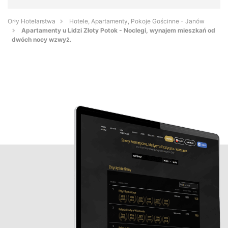
Orły Hotelarstwa
Hotele, Apartamenty, Pokoje Gościnne - Janów
Apartamenty u Lidzi Złoty Potok - Noclegi, wynajem mieszkań od
dwóch nocy wzwyż.