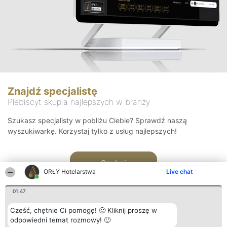
Znajdź specjalistę
Plebiscyt skupia najlepszych w branży
Szukasz specjalisty w pobliżu Ciebie? Sprawdź naszą
wyszukiwarkę. Korzystaj tylko z usług najlepszych!
Szukaj
ORŁY Hotelarstwa
Live chat
01:47
Cześć, chętnie Ci pomogę! 🙂 Kliknij proszę w
odpowiedni temat rozmowy! 🙂