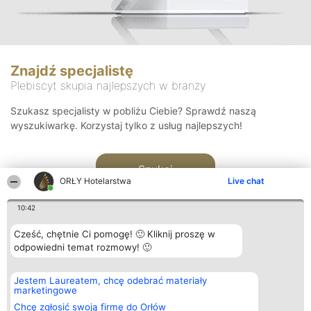
Znajdź specjalistę
Plebiscyt skupia najlepszych w branży
Szukasz specjalisty w pobliżu Ciebie? Sprawdź naszą
wyszukiwarkę. Korzystaj tylko z usług najlepszych!
Szukaj
ORŁY Hotelarstwa
Live chat
10:42
Cześć, chętnie Ci pomogę! 🙂 Kliknij proszę w
odpowiedni temat rozmowy! 🙂
Organizator plebiscytu
Plebiscyt
Kontakt
Jestem Laureatem, chcę odebrać materiały
Bright Side Solutions sp. z o.
Laureaci
Kontakt
marketingowe
o. sp. k.
Lista
ul. Ruska 22
wszystkich
Chcę zgłosić swoją firmę do Orłów