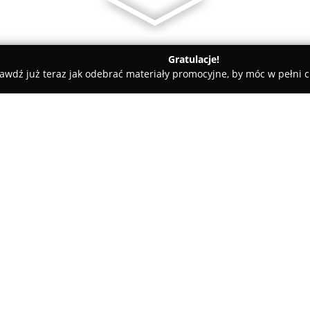
Gratulacje!
awdź już teraz jak odebrać materiały promocyjne, by móc w pełni c
ościnne - Września
Apartamenty TIJA
O firmie:
Apartamenty TIJA
to kompleks
przy ulicy Kaliskiej 30. Ofert
celach biznesowych, jak i pry
zakwaterowania do 30 dni oraz 
przestronnych jedno-, dwu- i 
alternatywę dla standardowych 
umeblowane i wyposażone w now