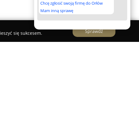
Chcę zgłosić swoją firmę do Orłów
Mam inną sprawę
Sprawdź
ieszyć się sukcesem.
 noclegowy zlokalizowany w centrum Wrześni,
a skierowana jest do osób podróżujących zarówno w
watnych, które poszukują krótkoterminowego
możliwości dłuższego pobytu. Obiekt składa się z
trzypokojowych apartamentów, stanowiących
hoteli. Każde mieszkanie zostało w pełni
oczesny sprzęt RTV, AGD oraz klimatyzację, co