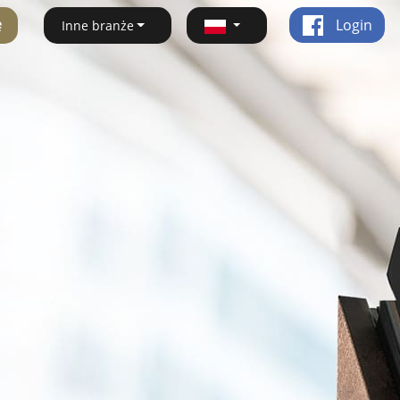
ę
Login
Inne branże