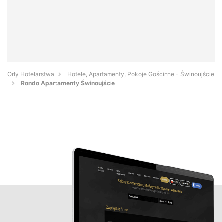
Orły Hotelarstwa
Hotele, Apartamenty, Pokoje Gościnne - Świnoujście
Rondo Apartamenty Świnoujście