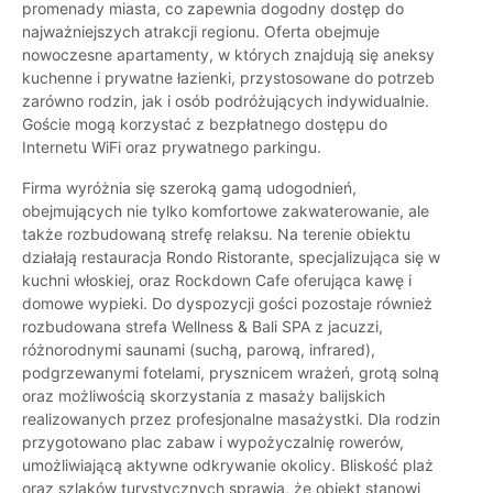
promenady miasta, co zapewnia dogodny dostęp do
najważniejszych atrakcji regionu. Oferta obejmuje
nowoczesne apartamenty, w których znajdują się aneksy
kuchenne i prywatne łazienki, przystosowane do potrzeb
zarówno rodzin, jak i osób podróżujących indywidualnie.
Goście mogą korzystać z bezpłatnego dostępu do
Internetu WiFi oraz prywatnego parkingu.
Firma wyróżnia się szeroką gamą udogodnień,
obejmujących nie tylko komfortowe zakwaterowanie, ale
także rozbudowaną strefę relaksu. Na terenie obiektu
działają restauracja Rondo Ristorante, specjalizująca się w
kuchni włoskiej, oraz Rockdown Cafe oferująca kawę i
domowe wypieki. Do dyspozycji gości pozostaje również
rozbudowana strefa Wellness & Bali SPA z jacuzzi,
różnorodnymi saunami (suchą, parową, infrared),
podgrzewanymi fotelami, prysznicem wrażeń, grotą solną
oraz możliwością skorzystania z masaży balijskich
realizowanych przez profesjonalne masażystki. Dla rodzin
przygotowano plac zabaw i wypożyczalnię rowerów,
umożliwiającą aktywne odkrywanie okolicy. Bliskość plaż
oraz szlaków turystycznych sprawia, że obiekt stanowi