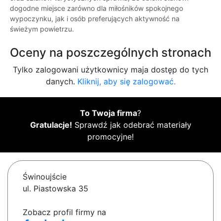
dogodne miejsce zarówno dla miłośników spokojnego
wypoczynku, jak i osób preferujących aktywność na
świeżym powietrzu.
Oceny na poszczególnych stronach
Tylko zalogowani użytkownicy maja dostęp do tych
danych.
Kliknij, aby się zalogować.
To Twoja firma
?
Gratulacje!
Sprawdź jak odebrać materiały
promocyjne!
Świnoujście
ul. Piastowska 35
Zobacz profil firmy na