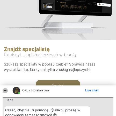
Znajdź specjalistę
Plebiscyt skupia najlepszych w branży
Szukasz specjalisty w pobliżu Ciebie? Sprawdź naszą
wyszukiwarkę. Korzystaj tylko z usług najlepszych!
Szukaj
ORŁY Hotelarstwa
Live chat
18:24
Cześć, chętnie Ci pomogę! 🙂 Kliknij proszę w
odpowiedni temat rozmowy! 🙂