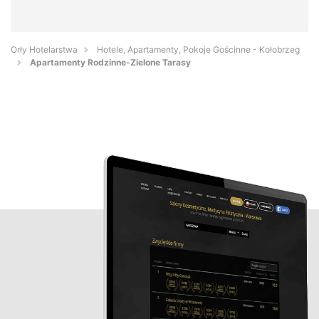
Orły Hotelarstwa
Hotele, Apartamenty, Pokoje Gościnne - Kołobrzeg
Apartamenty Rodzinne-Zielone Tarasy