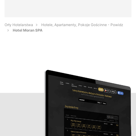
Orły Hotelarstwa
Hotele, Apartamenty, Pokoje Gościnne - Powidz
Hotel Moran SPA