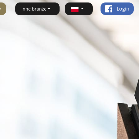
ę
Login
Inne branże