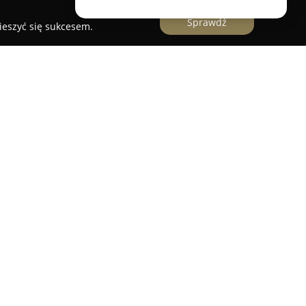
Sprawdź
ieszyć się sukcesem.
st dogodnie położony w centrum Poznania, przy
cy Jeżyce. Lokalizacja hostelu umożliwia szybki
rgów Poznańskich, co sprawia, że obiekt ten
egową zarówno dla turystów, jak i osób
żbowo.
oje z podstawowymi udogodnieniami, takimi jak
izja. Goście mają do dyspozycji także
bsługową, co pozwala na samodzielne
a zapewnienia wygody zapewniony jest