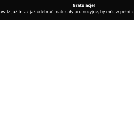
Gratulacje!
awdź już teraz jak odebrać materiały promocyjne, by móc w pełni c
ościnne - Poznań
Hostel Puzzle Alfa- Centrum
O firmie:
Hostel Puzzle Alfa- Centrum
je
ulicy Słowackiego 41, w dzielni
dostęp do Międzynarodowych Ta
stanowi odpowiednią bazę nocl
przebywających w mieście słu
Obiekt oferuje komfortowe pok
świeża pościel, ręczniki i telew
ogólnodostępną kuchnię samoo
przygotowywanie posiłków. Dl