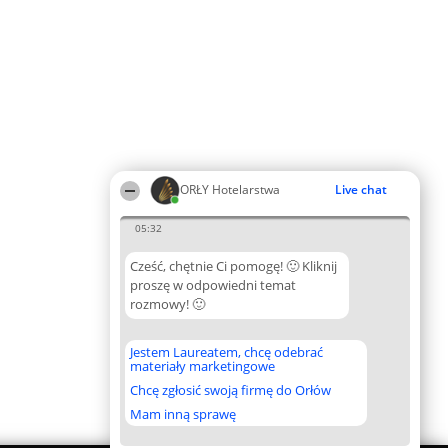
ORŁY Hotelarstwa
Live chat
05:32
Cześć, chętnie Ci pomogę! 🙂 Kliknij
proszę w odpowiedni temat
rozmowy! 🙂
Jestem Laureatem, chcę odebrać
materiały marketingowe
Chcę zgłosić swoją firmę do Orłów
Mam inną sprawę