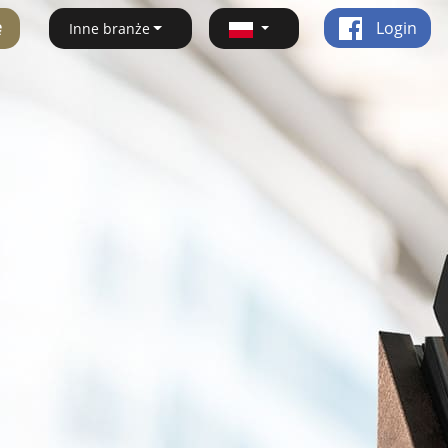
ę
Login
Inne branże