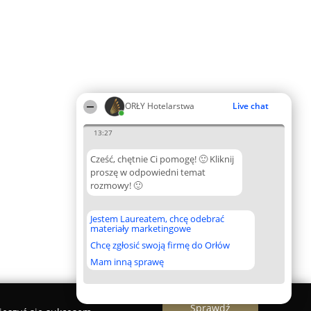
ORŁY Hotelarstwa
Live chat
13:27
Cześć, chętnie Ci pomogę! 🙂 Kliknij
proszę w odpowiedni temat
rozmowy! 🙂
Jestem Laureatem, chcę odebrać
materiały marketingowe
Chcę zgłosić swoją firmę do Orłów
Mam inną sprawę
Sprawdź