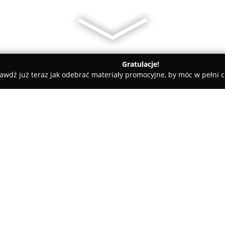
Gratulacje!
awdź już teraz jak odebrać materiały promocyjne, by móc w pełni c
ościnne - Suchedniów
Apartamenty Pasternik 7
O firmie:
Apartamenty Pasternik 7
stan
wypoczynkowy zlokalizowany w
Świętokrzyskich. Na terenie ob
apartamentów, w pełni przysto
przeznaczonych zarówno do rel