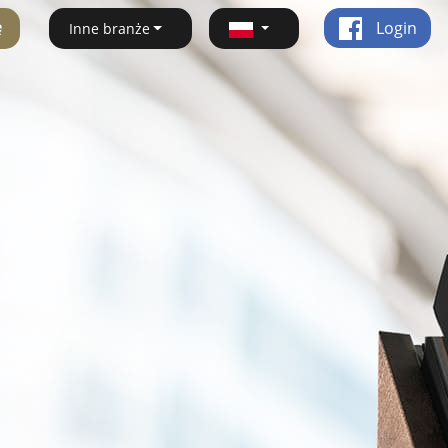
ę
Login
Inne branże