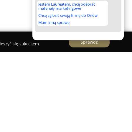
Jestem Laureatem, chcę odebrać
materiały marketingowe
Chcę zgłosić swoją firmę do Orłów
Mam inną sprawę
Sprawdź
ieszyć się sukcesem.
owi nowoczesny i wygodny kompleks
 malowniczym Suchedniowie, w sercu Gór
iektu znajduje się sześć nowoczesnych
sowanych dla sześciu osób każdy,
aksu, jak i aktywnego wypoczynku przez cały rok.