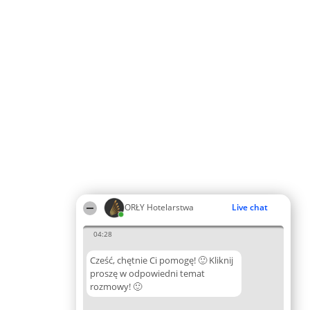
ORŁY Hotelarstwa
Live chat
04:28
Cześć, chętnie Ci pomogę! 🙂 Kliknij
proszę w odpowiedni temat
rozmowy! 🙂