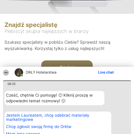
Znajdź specjalistę
Plebiscyt skupia najlepszych w branży
Szukasz specjalisty w pobliżu Ciebie? Sprawdź naszą
wyszukiwarkę. Korzystaj tylko z usług najlepszych!
Szukaj
ORŁY Hotelarstwa
Live chat
06:25
Cześć, chętnie Ci pomogę! 🙂 Kliknij proszę w
odpowiedni temat rozmowy! 🙂
Organizator plebiscytu
Plebiscyt
Kontakt
Jestem Laureatem, chcę odebrać materiały
Bright Side Solutions sp. z o.
Laureaci
Kontakt
marketingowe
o. sp. k.
Lista
ul. Ruska 22
wszystkich
Chcę zgłosić swoją firmę do Orłów
Wrocław 50-079
Laureatów
Mam inną sprawę
KRS 0000749100 | Regon
Zasady