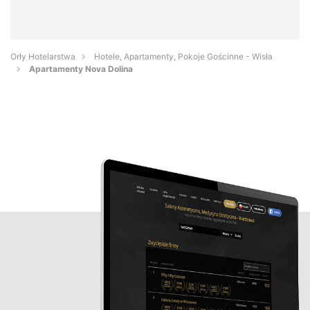
Orły Hotelarstwa
Hotele, Apartamenty, Pokoje Gościnne - Wisła
Apartamenty Nova Dolina