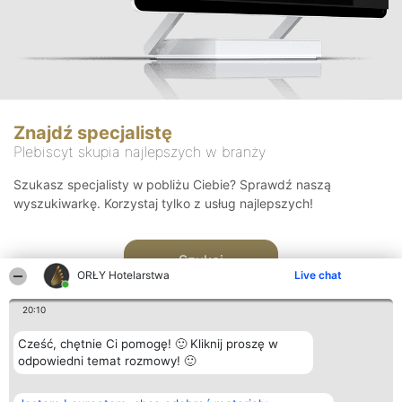
Znajdź specjalistę
Plebiscyt skupia najlepszych w branży
Szukasz specjalisty w pobliżu Ciebie? Sprawdź naszą
wyszukiwarkę. Korzystaj tylko z usług najlepszych!
Szukaj
ORŁY Hotelarstwa
Live chat
20:10
Cześć, chętnie Ci pomogę! 🙂 Kliknij proszę w
odpowiedni temat rozmowy! 🙂
Organizator plebiscytu
Plebiscyt
Kontakt