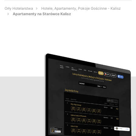
Orły Hotelarstwa
Hotele, Apartamenty, Pokoje Gościnne - Kalisz
Apartamenty na Starówce Kalisz