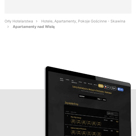
Orły Hotelarstwa
Hotele, Apartamenty, Pokoje Gościnne - Skawina
Apartamenty nad Wisłą