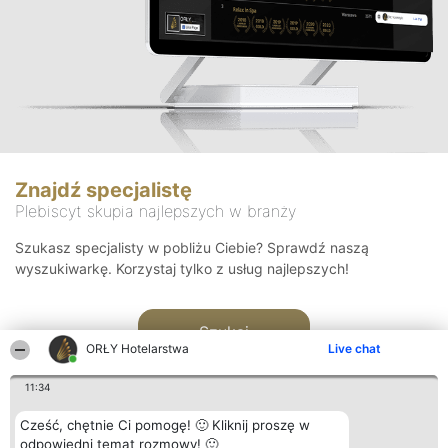
Znajdź specjalistę
Plebiscyt skupia najlepszych w branży
Szukasz specjalisty w pobliżu Ciebie? Sprawdź naszą
wyszukiwarkę. Korzystaj tylko z usług najlepszych!
Szukaj
ORŁY Hotelarstwa
Live chat
11:34
Cześć, chętnie Ci pomogę! 🙂 Kliknij proszę w
odpowiedni temat rozmowy! 🙂