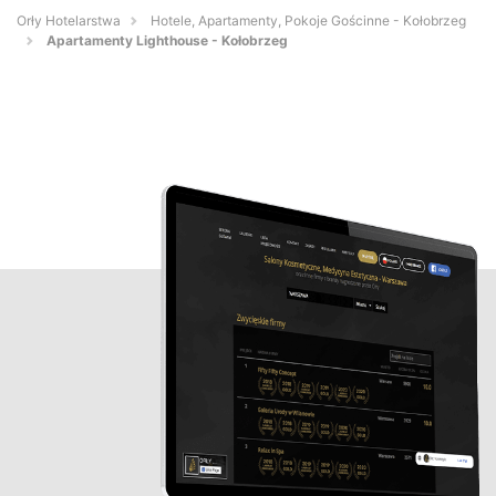
Orły Hotelarstwa
Hotele, Apartamenty, Pokoje Gościnne - Kołobrzeg
Apartamenty Lighthouse - Kołobrzeg