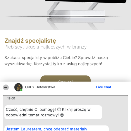
Znajdź specjalistę
Plebiscyt skupia najlepszych w branży
Szukasz specjalisty w pobliżu Ciebie? Sprawdź naszą
wyszukiwarkę. Korzystaj tylko z usług najlepszych!
Szukaj
ORŁY Hotelarstwa
Live chat
18:00
Cześć, chętnie Ci pomogę! 🙂 Kliknij proszę w
odpowiedni temat rozmowy! 🙂
Organizator plebiscytu
Plebiscyt
Kontakt
Jestem Laureatem, chcę odebrać materiały
Bright Side Solutions sp. z o.
Laureaci
Kontakt