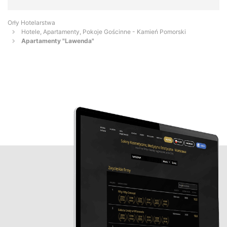
Orły Hotelarstwa
Hotele, Apartamenty, Pokoje Gościnne - Kamień Pomorski
Apartamenty "Lawenda"