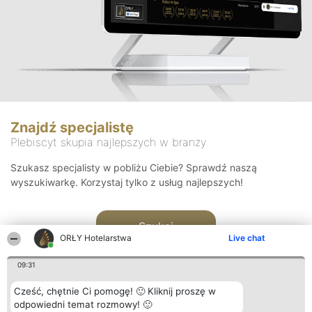
Znajdź specjalistę
Plebiscyt skupia najlepszych w branży
Szukasz specjalisty w pobliżu Ciebie? Sprawdź naszą
wyszukiwarkę. Korzystaj tylko z usług najlepszych!
Szukaj
ORŁY Hotelarstwa
Live chat
09:31
Cześć, chętnie Ci pomogę! 🙂 Kliknij proszę w
odpowiedni temat rozmowy! 🙂