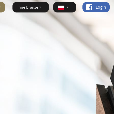
ę
Login
Inne branże