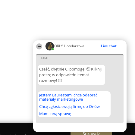
ORŁY Hotelarstwa
Live chat
18:31
Cześć, chętnie Ci pomogę! 🙂 Kliknij
proszę w odpowiedni temat
rozmowy! 🙂
Jestem Laureatem, chcę odebrać
materiały marketingowe
Chcę zgłosić swoją firmę do Orłów
Mam inną sprawę
Sprawdź