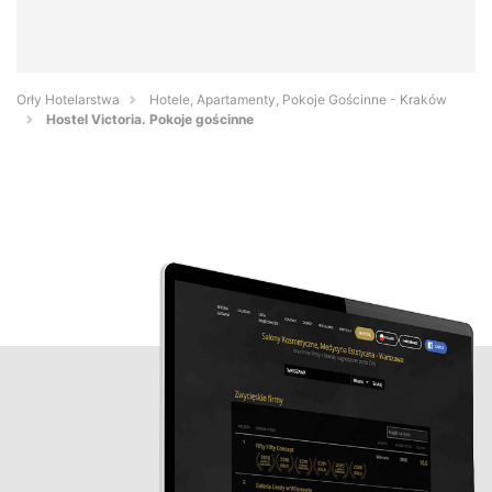
Orły Hotelarstwa
Hotele, Apartamenty, Pokoje Gościnne - Kraków
Hostel Victoria. Pokoje gościnne