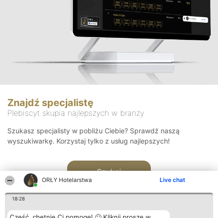
Znajdź specjalistę
Plebiscyt skupia najlepszych w branży
Szukasz specjalisty w pobliżu Ciebie? Sprawdź naszą
wyszukiwarkę. Korzystaj tylko z usług najlepszych!
Szukaj
ORŁY Hotelarstwa
Live chat
18:28
Cześć, chętnie Ci pomogę! 🙂 Kliknij proszę w