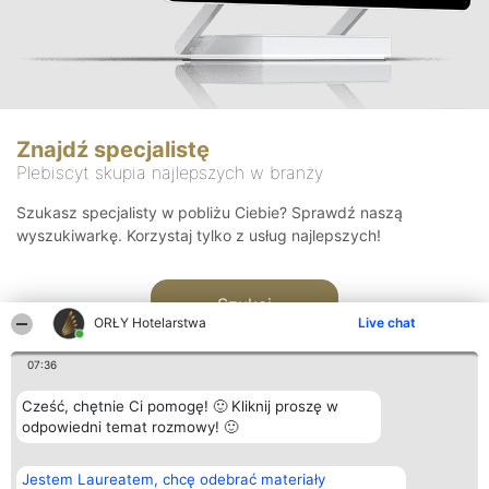
Znajdź specjalistę
Plebiscyt skupia najlepszych w branży
Szukasz specjalisty w pobliżu Ciebie? Sprawdź naszą
wyszukiwarkę. Korzystaj tylko z usług najlepszych!
Szukaj
ORŁY Hotelarstwa
Live chat
07:36
Cześć, chętnie Ci pomogę! 🙂 Kliknij proszę w
odpowiedni temat rozmowy! 🙂
Organizator plebiscytu
Plebiscyt
Kontakt
Jestem Laureatem, chcę odebrać materiały
Bright Side Solutions sp. z o.
Laureaci
Kontakt