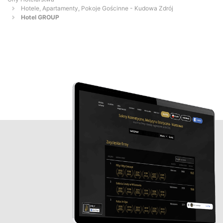
Hotele, Apartamenty, Pokoje Gościnne - Kudowa Zdrój
Hotel GROUP