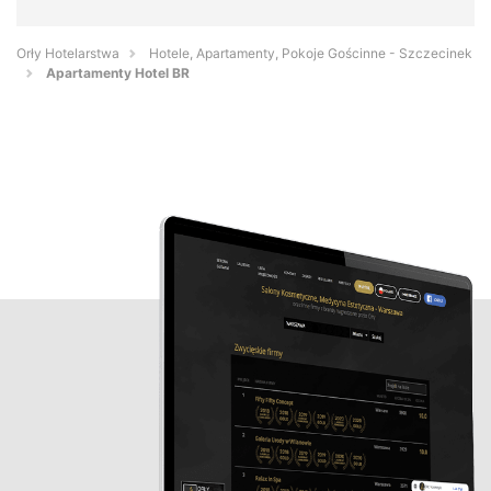
Orły Hotelarstwa
Hotele, Apartamenty, Pokoje Gościnne - Szczecinek
Apartamenty Hotel BR