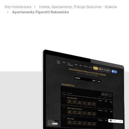
Orły Hotelarstwa
Hotele, Apartamenty, Pokoje Gościnne - Kraków
Apartamenty Figaretti Rakowicka