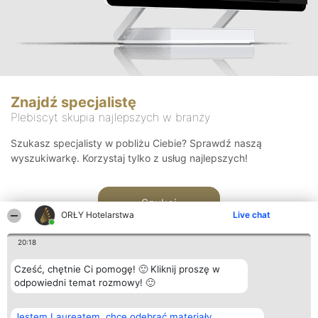
Znajdź specjalistę
Plebiscyt skupia najlepszych w branży
Szukasz specjalisty w pobliżu Ciebie? Sprawdź naszą
wyszukiwarkę. Korzystaj tylko z usług najlepszych!
Szukaj
ORŁY Hotelarstwa
Live chat
20:18
Cześć, chętnie Ci pomogę! 🙂 Kliknij proszę w
odpowiedni temat rozmowy! 🙂
Organizator plebiscytu
Plebiscyt
Kontakt
Jestem Laureatem, chcę odebrać materiały
Bright Side Solutions sp. z o.
Laureaci
Kontakt