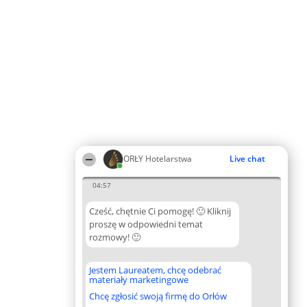
ORŁY Hotelarstwa
Live chat
04:57
Cześć, chętnie Ci pomogę! 🙂 Kliknij
proszę w odpowiedni temat
rozmowy! 🙂
Jestem Laureatem, chcę odebrać
materiały marketingowe
Chcę zgłosić swoją firmę do Orłów