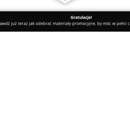
Gratulacje!
awdź już teraz jak odebrać materiały promocyjne, by móc w pełni c
ościnne - Karpacz
Apartamenty Aspen
O firmie:
Apartamenty Aspen
to niedaw
Karpaczu, w sercu Karkonoszy, p
kameralną atmosferę bliskości
atrakcji. Lokalizacja ceniona j
turystycznych, odpowiednich do
walking, a także w sąsiedztwie 
Obiekt odległy jest zaledwie o