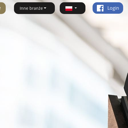
ę
Login
Inne branże