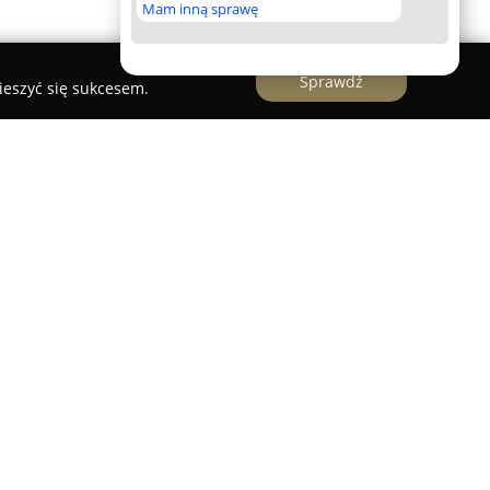
Mam inną sprawę
Sprawdź
ieszyć się sukcesem.
no otwarty obiekt usytuowany w malowniczym
rzy ulicy Piastowskiej 7a. Obiekt ten łączy
 natury z dogodnym dostępem do miejskich
est za bezpośrednie położenie przy szlakach
 pieszych wycieczek, biegania czy nordic
stoków narciarskich.
 krótki spacer od centrum miasta, co zapewnia