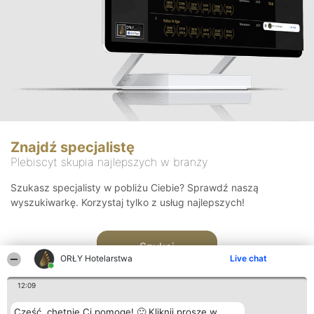
Znajdź specjalistę
Plebiscyt skupia najlepszych w branży
Szukasz specjalisty w pobliżu Ciebie? Sprawdź naszą
wyszukiwarkę. Korzystaj tylko z usług najlepszych!
Szukaj
ORŁY Hotelarstwa
Live chat
12:09
Cześć, chętnie Ci pomogę! 🙂 Kliknij proszę w