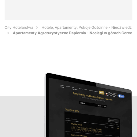
Orły Hotelarstwa
Hotele, Apartamenty, Pokoje Gościnne - Niedźwiedź
Apartamenty Agroturystyczne Papiernia - Noclegi w górach Gorce