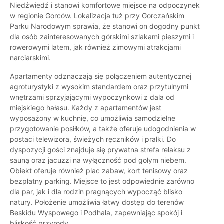
Niedźwiedź i stanowi komfortowe miejsce na odpoczynek
w regionie Gorców. Lokalizacja tuż przy Gorczańskim
Parku Narodowym sprawia, że stanowi on dogodny punkt
dla osób zainteresowanych górskimi szlakami pieszymi i
rowerowymi latem, jak również zimowymi atrakcjami
narciarskimi.
Apartamenty odznaczają się połączeniem autentycznej
agroturystyki z wysokim standardem oraz przytulnymi
wnętrzami sprzyjającymi wypoczynkowi z dala od
miejskiego hałasu. Każdy z apartamentów jest
wyposażony w kuchnię, co umożliwia samodzielne
przygotowanie posiłków, a także oferuje udogodnienia w
postaci telewizora, świeżych ręczników i pralki. Do
dyspozycji gości znajduje się prywatna strefa relaksu z
sauną oraz jacuzzi na wyłączność pod gołym niebem.
Obiekt oferuje również plac zabaw, kort tenisowy oraz
bezpłatny parking. Miejsce to jest odpowiednie zarówno
dla par, jak i dla rodzin pragnących wypocząć blisko
natury. Położenie umożliwia łatwy dostęp do terenów
Beskidu Wyspowego i Podhala, zapewniając spokój i
bliskość przyrody.