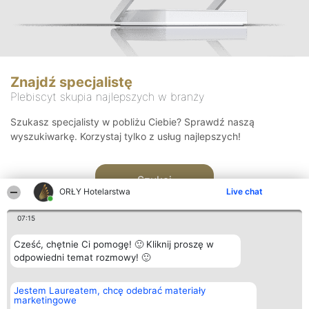
Znajdź specjalistę
Plebiscyt skupia najlepszych w branży
Szukasz specjalisty w pobliżu Ciebie? Sprawdź naszą
wyszukiwarkę. Korzystaj tylko z usług najlepszych!
Szukaj
ORŁY Hotelarstwa
Live chat
07:15
Cześć, chętnie Ci pomogę! 🙂 Kliknij proszę w
odpowiedni temat rozmowy! 🙂
Organizator plebiscytu
Plebiscyt
Kontakt
Jestem Laureatem, chcę odebrać materiały
Bright Side Solutions sp. z o.
Laureaci
Kontakt
marketingowe
o. sp. k.
Lista