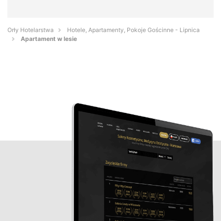
Orły Hotelarstwa
Hotele, Apartamenty, Pokoje Gościnne - Lipnica
Apartament w lesie